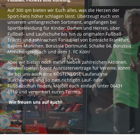
Auf 300 qm bieten wir Euch alles, was die Herzen der
Sport-Fans höher schlagen lässt. Überzeugt euch von
unserem umfangreichen Sortiment, angefangen bei
Sportbekleidung für Kinder, Damen und Herren, über
Fußball- und Laufschuhe bis hin zu originalen Fußball-
Trikots und zahlreichen Fanartikel von Eintracht Frankfurt,
Bayern München, Borussia Dortmund, Schalke 04, Borussia
Mönchengladbach und dem 1. FC Köln!
Aber wir bieten noch mehr! Neben zahlreichen Aktionen,
Gewinnspielen sowie Ausrüsterverträge für Vereine, könnt
ihr bei uns auch eine KOSTENLOSE Laufanalyse
durchführen und so zum richtigen Lauf- oder
Fußballschuh finden. Meldet euch einfach unter 06431
6110 und vereinbart euren Termin.
Wir freuen uns auf euch!